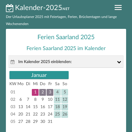
Kalender-2025
.NET
Der Urlaubsplaner 2025 mit Feiertagen, Ferien, Brückentagen und lange
Wochenenden
Kalender 2025 nach Bundesländern
Ferien Saarland 2025
Ferien 2025 nach Bundesländern
Ferien Saarland 2025 im Kalender
Feiertage 2025 nach Bundesländern
Im Kalender 2025 einblenden:
Feiertage 2025 Deutschland
Januar
gesetzliche Feiertage
Brückentage 2025
KW
Mo
Di
Mi
Do
Fr
Sa
So
nicht gesetzliche Feiertage
01
1
2
3
4
5
Kalender 2025 zum Ausdrucken
Brückentage
02
6
7
8
9
10
11
12
03
13
14
15
16
17
18
19
EXCEL-Kalender 2025
lange Wochenenden
04
20
21
22
23
24
25
26
05
27
28
29
30
31