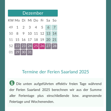
Dezember
KW
Mo
Di
Mi
Do
Fr
Sa
So
49
1
2
3
4
5
6
7
50
8
9
10
11
12
13
14
51
15
16
17
18
19
20
21
52
22
23
24
25
26
27
28
01
29
30
31
Termine der Ferien Saarland 2025
Die unten aufgeführten effektiv freien Tage während
der Ferien Saarland 2025 berechnen wir aus der Summe
aller Ferientage plus einschließende bzw. angrenzende
Feiertage und Wochenenden.