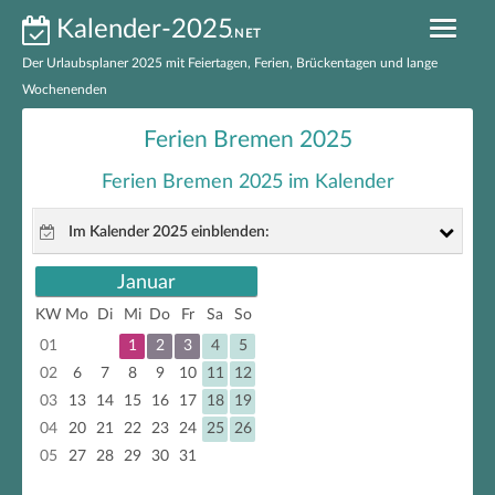
Kalender-2025
.NET
Der Urlaubsplaner 2025 mit Feiertagen, Ferien, Brückentagen und lange
Wochenenden
Kalender 2025 nach Bundesländern
Ferien Bremen 2025
Ferien 2025 nach Bundesländern
Ferien Bremen 2025 im Kalender
Feiertage 2025 nach Bundesländern
Im Kalender 2025 einblenden:
Feiertage 2025 Deutschland
Januar
gesetzliche Feiertage
Brückentage 2025
KW
Mo
Di
Mi
Do
Fr
Sa
So
nicht gesetzliche Feiertage
01
1
2
3
4
5
Kalender 2025 zum Ausdrucken
Brückentage
02
6
7
8
9
10
11
12
03
13
14
15
16
17
18
19
EXCEL-Kalender 2025
lange Wochenenden
04
20
21
22
23
24
25
26
05
27
28
29
30
31