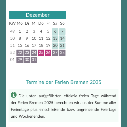
Dezember
KW
Mo
Di
Mi
Do
Fr
Sa
So
49
1
2
3
4
5
6
7
50
8
9
10
11
12
13
14
51
15
16
17
18
19
20
21
52
22
23
24
25
26
27
28
01
29
30
31
Termine der Ferien Bremen 2025
Die unten aufgeführten effektiv freien Tage während
der Ferien Bremen 2025 berechnen wir aus der Summe aller
Ferientage plus einschließende bzw. angrenzende Feiertage
und Wochenenden.