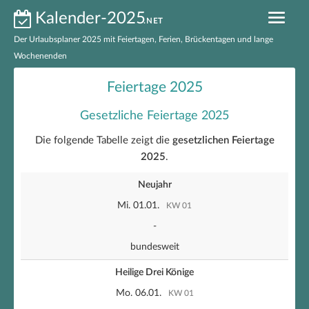
Kalender-2025
.NET
Der Urlaubsplaner 2025 mit Feiertagen, Ferien, Brückentagen und lange
Wochenenden
Kalender 2025 nach Bundesländern
Feiertage 2025
Ferien 2025 nach Bundesländern
Gesetzliche Feiertage 2025
Feiertage 2025 nach Bundesländern
Die folgende Tabelle zeigt die
gesetzlichen Feiertage
2025
.
Feiertage 2025 Deutschland
Neujahr
Brückentage 2025
Mi. 01.01.
KW 01
Kalender 2025 zum Ausdrucken
-
bundesweit
EXCEL-Kalender 2025
Heilige Drei Könige
Mo. 06.01.
KW 01