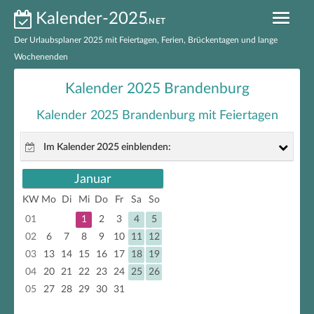
Kalender-2025
.NET
Der Urlaubsplaner 2025 mit Feiertagen, Ferien, Brückentagen und lange
Wochenenden
Kalender 2025 nach Bundesländern
Kalender 2025 Brandenburg
Ferien 2025 nach Bundesländern
Kalender 2025 Brandenburg mit Feiertagen
Feiertage 2025 nach Bundesländern
Im Kalender 2025 einblenden:
Feiertage 2025 Deutschland
Januar
gesetzliche Feiertage
Brückentage 2025
KW
Mo
Di
Mi
Do
Fr
Sa
So
nicht gesetzliche Feiertage
01
1
2
3
4
5
Kalender 2025 zum Ausdrucken
Brückentage
02
6
7
8
9
10
11
12
03
13
14
15
16
17
18
19
EXCEL-Kalender 2025
lange Wochenenden
04
20
21
22
23
24
25
26
05
27
28
29
30
31